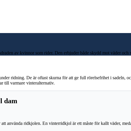
undraden av kvinnor som rider. Den erbjuder både skydd mot väder och vi
der ridning. De är oftast skurna för att ge full rörelsefrihet i sadeln, 
r till varmare vinteralternativ.
ol dam
t använda ridkjolen. En vinterridkjol är ett måste för kallt väder, med