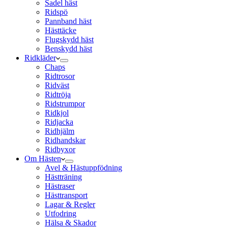
Sadel häst
Ridspö
Pannband häst
Hästtäcke
Flugskydd häst
Benskydd häst
Ridkläder
Chaps
Ridtrosor
Ridväst
Ridtröja
Ridstrumpor
Ridkjol
Ridjacka
Ridhjälm
Ridhandskar
Ridbyxor
Om Hästen
Avel & Hästuppfödning
Hästträning
Hästraser
Hästtransport
Lagar & Regler
Utfodring
Hälsa & Skador