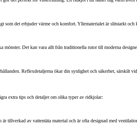
idigt som det erbjuder värme och komfort. Yllematerialet är slitstarkt och
ka mönster. Det kan vara allt från traditionella rutor till moderna designe
örhållanden. Reflexdetaljerna ökar din synlighet och säkerhet, särskilt vid
a extra tips och detaljer om olika typer av ridkjolar:
Den är tillverkad av vattentäta material och är ofta designad med ventila