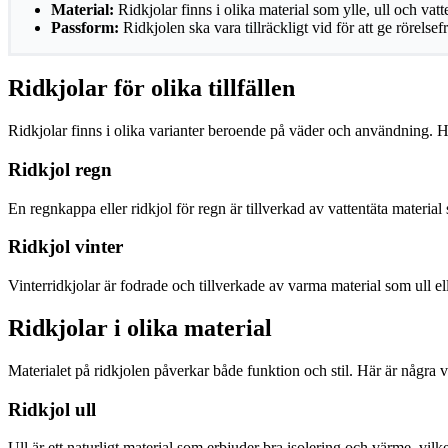
Material:
Ridkjolar finns i olika material som ylle, ull och vatt
Passform:
Ridkjolen ska vara tillräckligt vid för att ge rörelsefr
Ridkjolar för olika tillfällen
Ridkjolar finns i olika varianter beroende på väder och användning. Här 
Ridkjol regn
En regnkappa eller ridkjol för regn är tillverkad av vattentäta material
Ridkjol vinter
Vinterridkjolar är fodrade och tillverkade av varma material som ull el
Ridkjolar i olika material
Materialet på ridkjolen påverkar både funktion och stil. Här är några va
Ridkjol ull
Ull är ett naturligt material som erbjuder bra isolering och värme, vilke