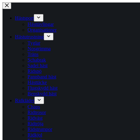
Hoppa
till
innehåll
Hästsport
Hästtävlingar
Organisationer
Hästutrustning
Tyglar
Nosgrimma
Träns
Schabrak
Sadel häst
Ridspö
Pannband häst
Hästtäcke
Flugskydd häst
Benskydd häst
Ridkläder
Chaps
Ridtrosor
Ridväst
Ridtröja
Ridstrumpor
Ridkjol