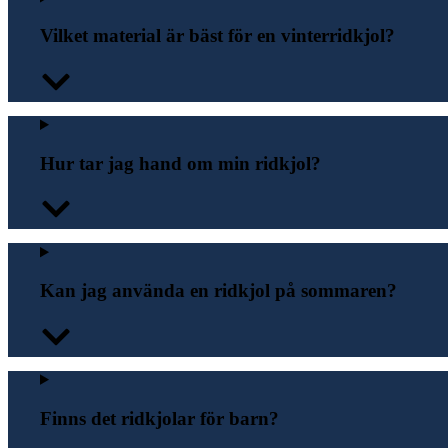
Vilket material är bäst för en vinterridkjol?
Hur tar jag hand om min ridkjol?
Kan jag använda en ridkjol på sommaren?
Finns det ridkjolar för barn?