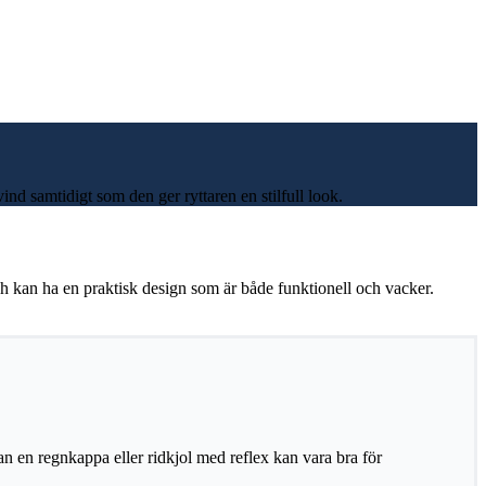
nd samtidigt som den ger ryttaren en stilfull look.
och kan ha en praktisk design som är både funktionell och vacker.
an en regnkappa eller ridkjol med reflex kan vara bra för