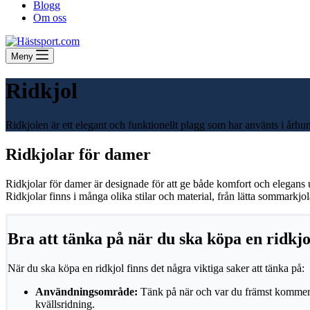
Blogg
Om oss
Meny
Ridkjol
Ridkjolen är ett elegant och funktionellt plagg som har använts i årh
Ridkjolar för damer
Ridkjolar för damer är designade för att ge både komfort och elegans un
Ridkjolar finns i många olika stilar och material, från lätta sommarkjola
Bra att tänka på när du ska köpa en ridkj
När du ska köpa en ridkjol finns det några viktiga saker att tänka på:
Användningsområde:
Tänk på när och var du främst kommer at
kvällsridning.