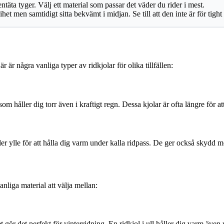
entäta tyger. Välj ett material som passar det väder du rider i mest.
ihet men samtidigt sitta bekvämt i midjan. Se till att den inte är för tight 
är några vanliga typer av ridkjolar för olika tillfällen:
 som håller dig torr även i kraftigt regn. Dessa kjolar är ofta längre fö
ler ylle för att hålla dig varm under kalla ridpass. De ger också skydd m
nliga material att välja mellan:
t gör det perfekt för vinterridning. En ridkjol i ull håller dig varm även 