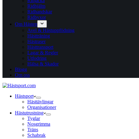
Ridjacka
Ridhjälm
Ridhandskar
Ridbyxor
Om Hästen
Avel & Hästuppfödning
Hästträning
Hästraser
Hästtransport
Lagar & Regler
Utfodring
Hälsa & Skador
Blogg
Om oss
Hästsport
Hästtävlingar
Organisationer
Hästutrustning
Tyglar
Nosgrimma
Träns
Schabrak