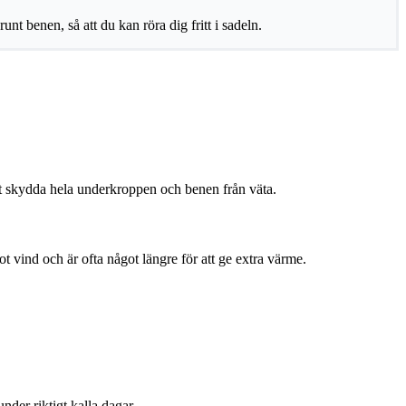
runt benen, så att du kan röra dig fritt i sadeln.
r att skydda hela underkroppen och benen från väta.
ot vind och är ofta något längre för att ge extra värme.
under riktigt kalla dagar.