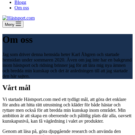
Blogg
Om oss
Meny
Om oss
Jag som driver denna hemsida heter Karl Åhgren och startade
hemsidan under sommaren 2020. Även om jag inte har en bakgrund
inom hästsport och ridning brinner jag för att lära mig nya ämnen
och bredda min kunskap och det är anledningen till att jag startade
den här sajten.
Vårt mål
Vi startade Hästsport.com med ett tydligt mål, att göra det enklare
för andra att hitta rätt utrustning och kläder för både hästar och
ryttare men också för att bredda min kunskap inom området. Min
ambition är att skapa en oberoende och pålitlig plats där alla, oavsett
kunskapsnivå, kan få vägledning i valet av produkter.
Genom att läsa på, göra djupgående research och använda den