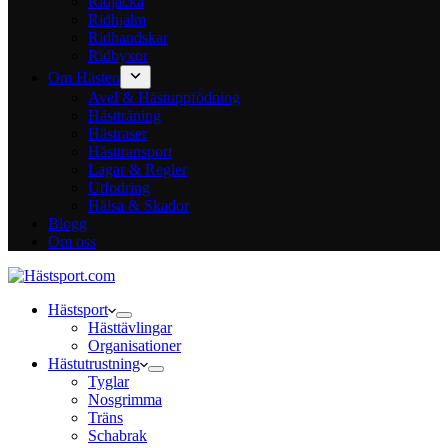
Ridjacka
Ridhjälm
Ridhandskar
Ridbyxor
Om Hästen
Avel & Hästuppfödning
Hästträning
Hästraser
Hästtransport
Lagar & Regler
Utfodring
Hälsa & Skador
Blogg
Om oss
Hästsport
Hästtävlingar
Organisationer
Hästutrustning
Tyglar
Nosgrimma
Träns
Schabrak