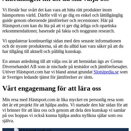
Vi förstår hur svårt det kan vara att hitta rätt produkter inom
hästsportens värld. Därför vill vi ge dig en enkel och lättillgänglig
guide genom oberoende jämförelser och recensioner. Här på
Hästsport.com kan du lita på att vi ger dig ärliga och opartiska
rekommendationer, baserade på fakta och noggrann research.
Vi uppdaterar kontinuerligt sidan med den senaste informationen
och de nyaste produkterna, så att du alltid kan vara säker på att du
har tillgång till aktuell och pålitlig kunskap.
En annan anledning till att välja oss är att hemsidan ägs av Gretas
Diversehandel AB som är nischade på testsidor och jämförelsesajter.
Utöver Hästsport.com har vi bland annat grundat
Slotsipedia.se
som
är Sveriges ledande tjänst för jämförelser av slots.
Vårt engagemang för att lära oss
Min resa med Hästsport.com är lika mycket en personlig resa som
det är ett projekt för att hjälpa andra. Vi startade den här sidan för att
vi brinner för att lära oss och genom att dela den kunskap vi samlar
på oss hoppas vi också kunna hjälpa andra nyfikna själar som oss
själva.