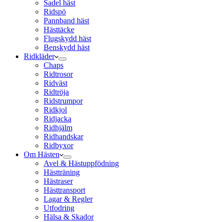
Sadel häst
Ridspö
Pannband häst
Hästtäcke
Flugskydd häst
Benskydd häst
Ridkläder
Chaps
Ridtrosor
Ridväst
Ridtröja
Ridstrumpor
Ridkjol
Ridjacka
Ridhjälm
Ridhandskar
Ridbyxor
Om Hästen
Avel & Hästuppfödning
Hästträning
Hästraser
Hästtransport
Lagar & Regler
Utfodring
Hälsa & Skador