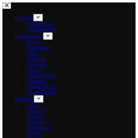
Hoppa
till
innehåll
Hästsport
Hästtävlingar
Organisationer
Hästutrustning
Tyglar
Nosgrimma
Träns
Schabrak
Sadel häst
Ridspö
Pannband häst
Hästtäcke
Flugskydd häst
Benskydd häst
Ridkläder
Chaps
Ridtrosor
Ridväst
Ridtröja
Ridstrumpor
Ridkjol