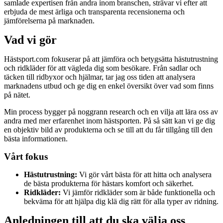
samlade expertisen från andra inom branschen, strävar vi efter att
erbjuda de mest ärliga och transparenta recensionerna och
jämförelserna på marknaden.
Vad vi gör
Hästsport.com fokuserar på att jämföra och betygsätta hästutrustning
och ridkläder för att vägleda dig som besökare. Från sadlar och
täcken till ridbyxor och hjälmar, tar jag oss tiden att analysera
marknadens utbud och ge dig en enkel översikt över vad som finns
på nätet.
Min process bygger på noggrann research och en vilja att lära oss av
andra med mer erfarenhet inom hästsporten. På så sätt kan vi ge dig
en objektiv bild av produkterna och se till att du får tillgång till den
bästa informationen.
Vårt fokus
Hästutrustning:
Vi gör vårt bästa för att hitta och analysera
de bästa produkterna för hästars komfort och säkerhet.
Ridkläder:
Vi jämför ridkläder som är både funktionella och
bekväma för att hjälpa dig klä dig rätt för alla typer av ridning.
Anledningen till att du ska välja oss