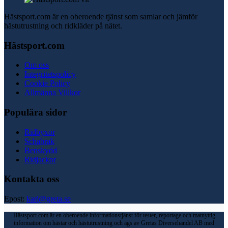
Hästsport.com är en oberoende tjänst som samlar och jämför
hästutrustning och ridkläder på nätet.
Hästsport.com
Om oss
Integritetspolicy
Cookie Policy
Allmänna Villkor
Populära sidor
Ridbyxor
Schabrak
Benskydd
Ridjackor
Kontakta oss
Epost:
karl@greta.se
Hästsport.com är en oberoende informationstjänst för tester, reportage och matnyttig
information om hästar och hästutrustning och ägs av Gretas Diversehandel AB med