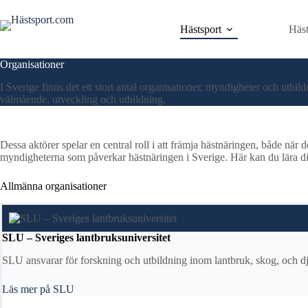
Hoppa
till
Hästsport
Häst
innehåll
Organisationer
I Sverige finns det ett stort antal organisationer, myndigheter och utbild
välmående, utveckling och utbildning.
Dessa aktörer spelar en central roll i att främja hästnäringen, både när 
myndigheterna som påverkar hästnäringen i Sverige. Här kan du lära dig m
Allmänna organisationer
SLU – Sveriges lantbruksuniversitet
SLU ansvarar för forskning och utbildning inom lantbruk, skog, och dju
Läs mer på SLU