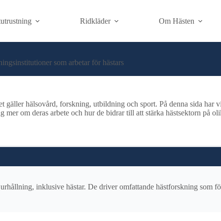
utrustning
Ridkläder
Om Hästen
ningsinstitutioner som arbetar för hästars
det gäller hälsovård, forskning, utbildning och sport. På denna sida har 
er om deras arbete och hur de bidrar till att stärka hästsektorn på olik
rhållning, inklusive hästar. De driver omfattande hästforskning som förb