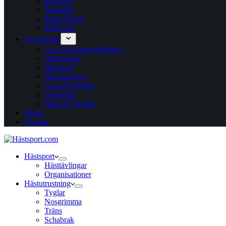
Ridjacka
Ridhjälm
Ridhandskar
Ridbyxor
Om Hästen
Avel & Hästuppfödning
Hästträning
Hästraser
Hästtransport
Lagar & Regler
Utfodring
Hälsa & Skador
Blogg
Om oss
Hästsport
Hästtävlingar
Organisationer
Hästutrustning
Tyglar
Nosgrimma
Träns
Schabrak