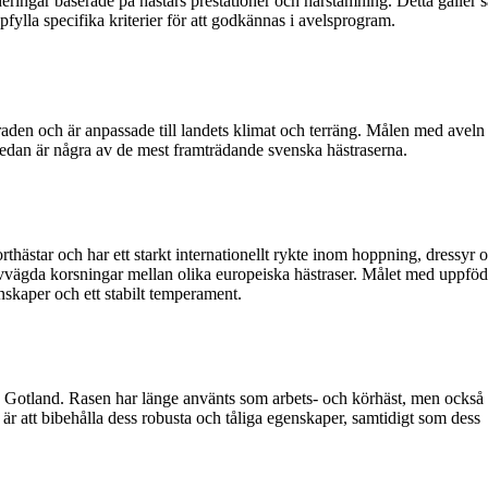
eringar baserade på hästars prestationer och härstamning. Detta gäller sä
fylla specifika kriterier för att godkännas i avelsprogram.
aden och är anpassade till landets klimat och terräng. Målen med aveln 
 Nedan är några av de mest framträdande svenska hästraserna.
hästar och har ett starkt internationellt rykte inom hoppning, dressyr 
 avvägda korsningar mellan olika europeiska hästraser. Målet med uppfö
nskaper och ett stabilt temperament.
 på Gotland. Rasen har länge använts som arbets- och körhäst, men ocks
är att bibehålla dess robusta och tåliga egenskaper, samtidigt som dess