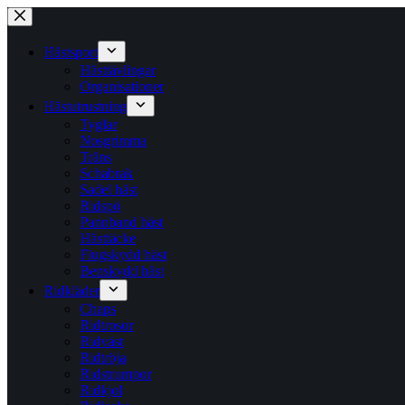
Hoppa
till
innehåll
Hästsport
Hästtävlingar
Organisationer
Hästutrustning
Tyglar
Nosgrimma
Träns
Schabrak
Sadel häst
Ridspö
Pannband häst
Hästtäcke
Flugskydd häst
Benskydd häst
Ridkläder
Chaps
Ridtrosor
Ridväst
Ridtröja
Ridstrumpor
Ridkjol