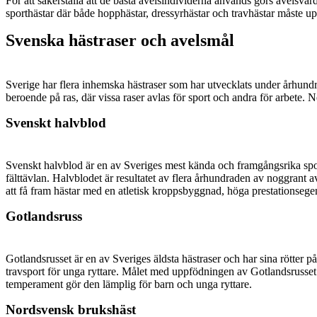
För att säkerställa att de bästa avelsindividerna används görs avelsvärd
sporthästar där både hopphästar, dressyrhästar och travhästar måste upp
Svenska hästraser och avelsmål
Sverige har flera inhemska hästraser som har utvecklats under århundr
beroende på ras, där vissa raser avlas för sport och andra för arbete.
Svenskt halvblod
Svenskt halvblod är en av Sveriges mest kända och framgångsrika sport
fälttävlan. Halvblodet är resultatet av flera århundraden av noggrant
att få fram hästar med en atletisk kroppsbyggnad, höga prestationsege
Gotlandsruss
Gotlandsrusset är en av Sveriges äldsta hästraser och har sina rötter
travsport för unga ryttare. Målet med uppfödningen av Gotlandsrusset 
temperament gör den lämplig för barn och unga ryttare.
Nordsvensk brukshäst