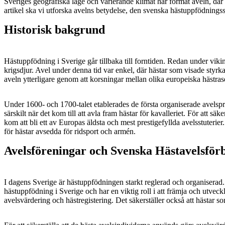
Sveriges geografiska läge och varierande klimat har format aveln, där f
artikel ska vi utforska avelns betydelse, den svenska hästuppfödnings
Historisk bakgrund
Hästuppfödning i Sverige går tillbaka till forntiden. Redan under viki
krigsdjur. Avel under denna tid var enkel, där hästar som visade styrk
aveln ytterligare genom att korsningar mellan olika europeiska hästras
Under 1600- och 1700-talet etablerades de första organiserade avelsp
särskilt när det kom till att avla fram hästar för kavalleriet. För att sä
kom att bli ett av Europas äldsta och mest prestigefyllda avelsstuterier. 
för hästar avsedda för ridsport och armén.
Avelsföreningar och Svenska Hästavelsför
I dagens Sverige är hästuppfödningen starkt reglerad och organiserad
hästuppfödning i Sverige och har en viktig roll i att främja och utve
avelsvärdering och hästregistering. Det säkerställer också att hästar s