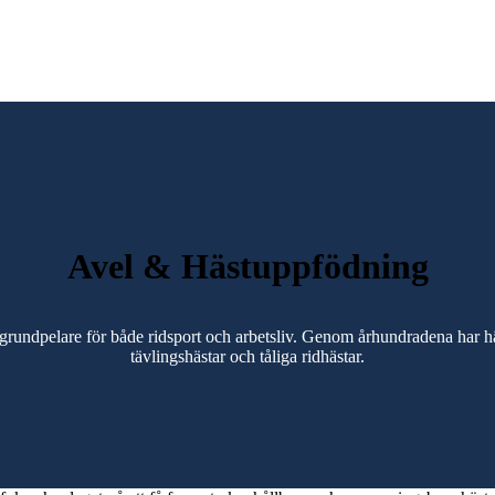
Avel & Hästuppfödning
grundpelare för både ridsport och arbetsliv. Genom århundradena har häst
tävlingshästar och tåliga ridhästar.