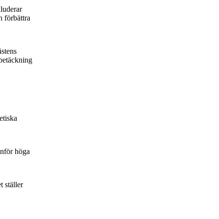
kluderar
h förbättra
ästens
 betäckning
etiska
inför höga
 ställer