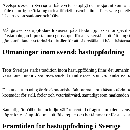
Avelsprocessen i Sverige är både vetenskapligt och noggrant kontroller
både naturlig betäckning och artificiell insemination. Tack vare genetis
hästarnas prestationer och hälsa.
Många svenska uppfödare fokuserar på att föda upp hästar för specifika 
härstamning och prestationsegenskaper för att säkerställa att rätt hin
görs omfattande veterinärkontroller för att säkerställa att båda hästarna
Utmaningar inom svensk hästuppfödning
Trots Sveriges starka tradition inom hästuppfödning finns det utmaninga
variationen inom vissa raser, särskilt mindre raser som Gotlandsruss o
En annan utmaning är de ekonomiska faktorerna inom hästuppfödning. 
kostnader för stall, foder och veterinärvård, samtidigt som marknaden
Samtidigt är hållbarhet och djurvälfärd centrala frågor inom den svensk
högre krav på uppfödarna att följa regler och bestämmelser för att säk
Framtiden för hästuppfödning i Sverige