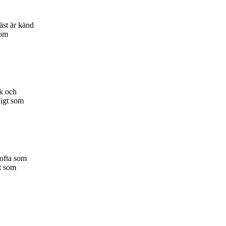
äst är känd
nom
uk och
digt som
ofta som
t som