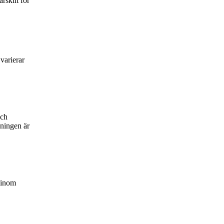
rskilt för
varierar
och
dningen är
å inom