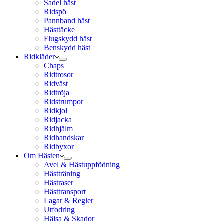
Sadel häst
Ridspö
Pannband häst
Hästtäcke
Flugskydd häst
Benskydd häst
Ridkläder
Chaps
Ridtrosor
Ridväst
Ridtröja
Ridstrumpor
Ridkjol
Ridjacka
Ridhjälm
Ridhandskar
Ridbyxor
Om Hästen
Avel & Hästuppfödning
Hästträning
Hästraser
Hästtransport
Lagar & Regler
Utfodring
Hälsa & Skador