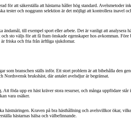
ad för att säkerställa att hästarna håller hög standard. Avelsmetoder in
ka tester och noggrann selektion är det möjligt att kontrollera inavel oc
ändamål, till exempel sport eller arbete. Det är vanligt att analysera h
gst och sto väljs för att få fram önskade egenskaper hos avkomman. Före
 är friska och fria från ärftliga sjukdomar.
r som branschen ställs inför. Ett stort problem är att bibehålla den gen
ch Nordsvensk brukshäst, där antalet avelsdjur är begränsat.
Att föda upp en häst kräver stora resurser, och många uppfödare står 
 kan vara osäker.
a hästnäringen. Kraven på bra hästhållning och avelsvillkor ökar, vilket
erställa hästarnas hälsa och välbefinnande.