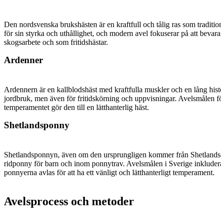
Den nordsvenska brukshästen är en kraftfull och tålig ras som traditi
för sin styrka och uthållighet, och modern avel fokuserar på att beva
skogsarbete och som fritidshästar.
Ardenner
Ardennern är en kallblodshäst med kraftfulla muskler och en lång his
jordbruk, men även för fritidskörning och uppvisningar. Avelsmålen fö
temperamentet gör den till en lätthanterlig häst.
Shetlandsponny
Shetlandsponnyn, även om den ursprungligen kommer från Shetlandsö
ridponny för barn och inom ponnytrav. Avelsmålen i Sverige inkludera
ponnyerna avlas för att ha ett vänligt och lätthanterligt temperament.
Avelsprocess och metoder