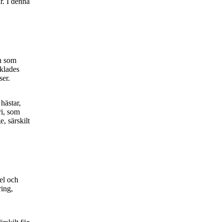
r. I denna
ch som
cklades
ser.
hästar,
ri, som
e, särskilt
el och
ring,