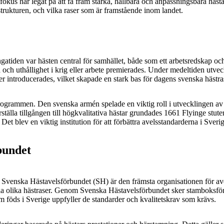
okus har legat på att få fram starka, hållbara och anpassningsbara hästa
strukturen, och vilka raser som är framstående inom landet.
ngatiden var hästen central för samhället, både som ett arbetsredskap o
a och uthållighet i krig eller arbete premierades. Under medeltiden utve
er introducerades, vilket skapade en stark bas för dagens svenska hästra
rogrammen. Den svenska armén spelade en viktig roll i utvecklingen av 
kerställa tillgången till högkvalitativa hästar grundades 1661 Flyinge stute
Det blev en viktig institution för att förbättra avelsstandarderna i Sverig
bundet
. Svenska Hästavelsförbundet (SH) är den främsta organisationen för av
ckla olika hästraser. Genom Svenska Hästavelsförbundet sker stamboksfö
om föds i Sverige uppfyller de standarder och kvalitetskrav som krävs.