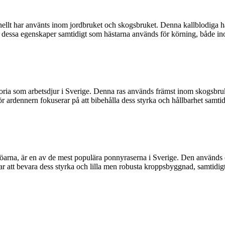
onellt har använts inom jordbruket och skogsbruket. Denna kallblodiga h
ra dessa egenskaper samtidigt som hästarna används för körning, både i
toria som arbetsdjur i Sverige. Denna ras används främst inom skogsbr
r ardennern fokuserar på att bibehålla dess styrka och hållbarhet samti
arna, är en av de mest populära ponnyraserna i Sverige. Den används 
r att bevara dess styrka och lilla men robusta kroppsbyggnad, samtidig